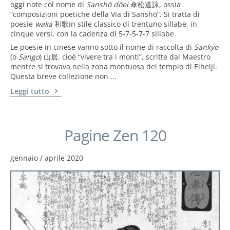
oggi note col nome di
Sanshō dōei
傘松道詠, ossia
“composizioni poetiche della Via di Sanshō”. Si tratta di
poesie
waka
和歌in stile classico di trentuno sillabe, in
cinque versi, con la cadenza di 5-7-5-7-7 sillabe.
Le poesie in cinese vanno sotto il nome di raccolta di
Sankyo
(o
Sango
) 山居, cioè “vivere tra i monti”, scritte dal Maestro
mentre si trovava nella zona montuosa del tempio di Eiheiji.
Questa breve collezione non ...
Leggi tutto
Pagine Zen 120
gennaio / aprile 2020