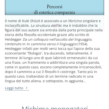
Il nome di Kuki Shūzō è associato a un libricino singolare e
inclassificabile,
La struttura dell’iki
; ma è indubbio che la
figura del suo autore sia entrata dalla porta principale nella
storia della filosofia occidentale grazie allo scritto di
Heidegger
Da un colloquio nell’ascolto del linguaggio
,
contenuto in
In cammino verso il linguaggio
(1954).
Heidegger infatti per molti versi tocca qui l’apice della sua
sconcertante “filologia”, tra-ducendo, letteralmente, il
termine
iki
lungo uno di quei labirinti ermeneutici da cui
una frase, un frammento o addirittura una singola parola,
come in questo caso, escono completamente irriconoscibili,
dopo il cammino a cui il filosofo li costringe. Tanto più in
questo caso, trattandosi di un termine radicato in una
lingua del tutto aliena, e sottoposto, in aggiunta...
Leggi tutto
Mishima monogatari