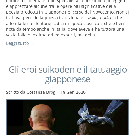
lettore “occidentale” non specialista la possibilità di leggere
e apprezzare alcune fra le opere più significative della
poesia prodotta in Giappone nel corso del Novecento. Non si
trattava però della poesia tradizionale -
waka, haiku
- che
affonda le sue lontane radici in epoca classica e che è ben
nota da tempo anche in Italia, dove aveva e ha tuttora una
vasta folla di estimatori ed esperti, ma della...
Leggi tutto
Gli eroi suikoden e il tatuaggio
giapponese
Scritto da
Costanza Brogi
-
18 Gen 2020