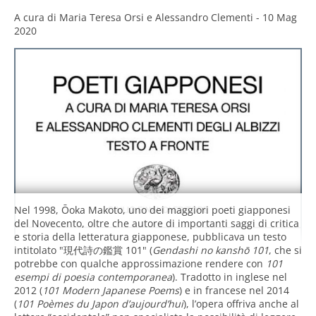
A cura di
Maria Teresa Orsi e Alessandro Clementi
-
10 Mag
2020
Nel 1998, Ōoka Makoto, uno dei maggiori poeti giapponesi
del Novecento, oltre che autore di importanti saggi di critica
e storia della letteratura giapponese, pubblicava un testo
intitolato "現代詩の鑑賞 101" (
Gendashi no kanshō 101
, che si
potrebbe con qualche approssimazione rendere con
101
esempi di poesia contemporanea
). Tradotto in inglese nel
2012 (
101 Modern Japanese Poems
) e in francese nel 2014
(
101 Poèmes du Japon d’aujourd’hui
), l’opera offriva anche al