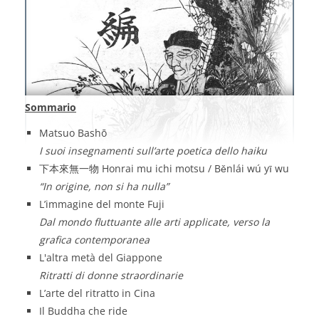
Sommario
Matsuo Bashō
I suoi insegnamenti sull’arte poetica dello haiku
下本來無一物 Honrai mu ichi motsu / Běnlái wú yī wu
“In origine, non si ha nulla”
L’immagine del monte Fuji
Dal mondo fluttuante alle arti applicate, verso la
grafica contemporanea
L'altra metà del Giappone
Ritratti di donne straordinarie
L’arte del ritratto in Cina
Il Buddha che ride