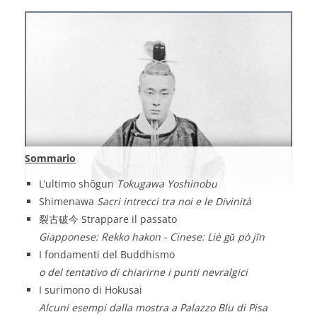
Sommario
L’ultimo shōgun
Tokugawa Yoshinobu
Shimenawa
Sacri intrecci tra noi e le Divinità
裂古破今 Strappare il passato
Giapponese: Rekko hakon - Cinese: Liè gǔ pò jīn
I fondamenti del Buddhismo
o del tentativo di chiarirne i punti nevralgici
I surimono di Hokusai
Alcuni esempi dalla mostra a Palazzo Blu di Pisa