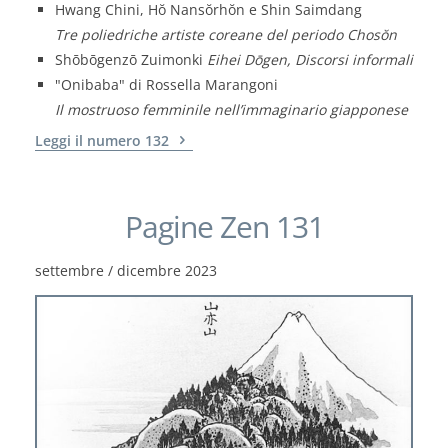
Hwang Chini, Hŏ Nansŏrhŏn e Shin Saimdang
Tre poliedriche artiste coreane del periodo Chosŏn
Shōbōgenzō Zuimonki
Eihei Dōgen, Discorsi informali
"Onibaba" di Rossella Marangoni
Il mostruoso femminile nell’immaginario giapponese
Leggi il numero 132
Pagine Zen 131
settembre / dicembre 2023