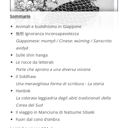
Sommario
Animali e buddhismo in Giappone
無明 Ignoranza Inconsapevolezza
Giapponese: mumyō / Cinese: wúmíng / Sanscrito:
avidyā
Sulle shin hanga
Le rocce da letterati
Porte che aprono a una diversa visione
Il Siddhaṃ
Una meravigliosa forma di scrittura - La storia
Hanbok
La colorata leggiadria degli abiti tradizionali della
Corea del Sud
Il viaggio in Manciuria di Natsume Sōseki
Fuori dal cono d’ombra