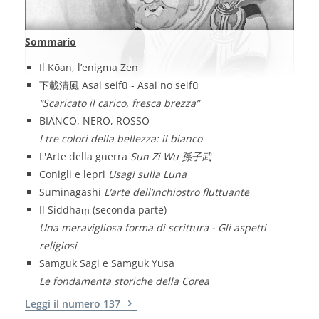
Sommario
Il Kōan, l’enigma Zen
下載清風 Asai seifū - Asai no seifū
“Scaricato il carico, fresca brezza”
BIANCO, NERO, ROSSO
I tre colori della bellezza: il bianco
L'Arte della guerra
Sun Zi Wu 孫子武
Conigli e lepri
Usagi sulla Luna
Suminagashi
L’arte dell’inchiostro fluttuante
Il Siddhaṃ (seconda parte)
Una meravigliosa forma di scrittura - Gli aspetti
religiosi
Samguk Sagi e Samguk Yusa
Le fondamenta storiche della Corea
Leggi il numero 137