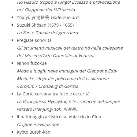
Ho vissuto troppo a lungo! Eccesso e provocazione
nel Giappone del XVII secolo
Yóu yú yì 游於藝
Godere le arti
Suzuki Shōsan (1579 - 1655)
Lo Zen e l’ideale del guerriero
Pregiate sonorità
Gli strumenti musicali del teatro nō nella collezione
del Museo d’Arte Orientale di Venezia
Nihon fūzokue
Mode e luoghi nelle immagini del Giappone Edo-
Meiji. Le silografie policrome della collezione
Coronini / Cronberg di Gorizia
La Corte coreana tra luce e oscurità
La Principessa Hyegyǒng e le cronache del sangue
versato (Hanjung-nok, 한중록)
Il pattinaggio artistico su ghiaccio in Cina
Origine e evoluzione
Kyōto Butoh-kan