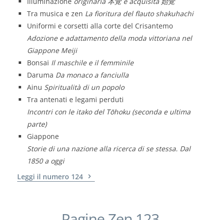
Illuminazione
originaria 本覚 e acquisita 始覚
Tra musica e zen
La fioritura del flauto shakuhachi
Uniformi e corsetti alla corte del Crisantemo
Adozione e adattamento della moda vittoriana nel
Giappone Meiji
Bonsai
Il maschile e il femminile
Daruma
Da monaco a fanciulla
Ainu
Spiritualità di un popolo
Tra antenati e legami perduti
Incontri con le itako del Tōhoku (seconda e ultima
parte)
Giappone
Storie di una nazione alla ricerca di se stessa. Dal
1850 a oggi
Leggi il numero 124
Pagine Zen 123