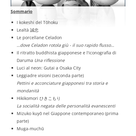
Sommario
I kokeshi del Tōhoku
Lealtà 誠忠
Le porcellane Celadon
…dove Celadon rotola giù - il suo rapido flusso…
Il ritratto buddhista giapponese e l'iconografia di
Daruma
Una riflessione
Luci al neon: Gutai a Osaka City
Leggiadre visioni (seconda parte)
Pettini e acconciature giapponesi tra storia e
mondanità
Hikikomori ひきこもり
La socialità negata delle personalità evanescenti
Mizuko kuyō nel Giappone contemporaneo (prima
parte)
Muga-muchū