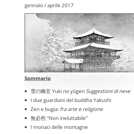
gennaio / aprile 2017
Sommario
雪の幽玄 Yuki no yūgen
Suggestioni di neve
I due guardiani del buddha Yakushi
Zen e bugia:
fra arte e religione
無必然 “Non ineluttabile”
I monaci delle montagne