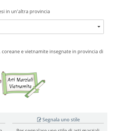
si in un'altra provincia
si, coreane e vietnamite insegnate in provincia di
Arti
Arti
marziali
marziali
coreane
vietnamite
Segnala uno stile
a
Per segnalare uno stile di arti marziali