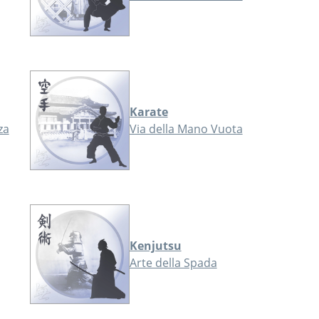
Karate
za
Via della Mano Vuota
Kenjutsu
Arte della Spada