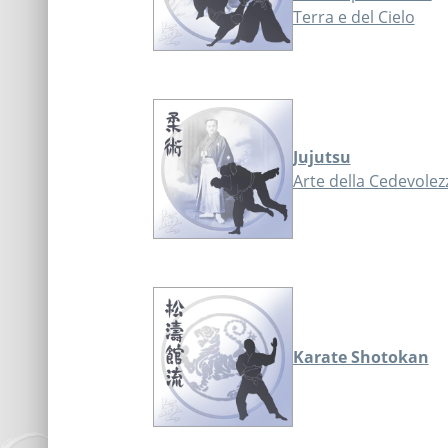
Terra e del Cielo
Jujutsu
Arte della Cedevolez
Karate Shotokan