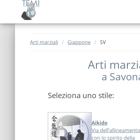
Arti marziali
Giappone
SV
Arti marzi
a
Savon
Seleziona uno stile:
Aikido
Via dell’allineament
con lo spirito della