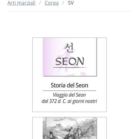
Arti marziali
Corea
SV