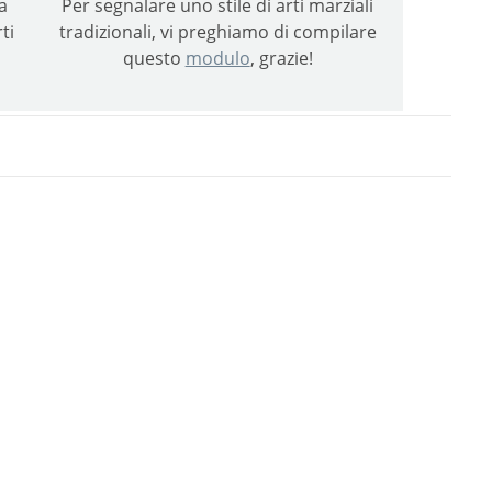
a
Per segnalare uno stile di arti marziali
ti
tradizionali, vi preghiamo di compilare
questo
modulo
, grazie!