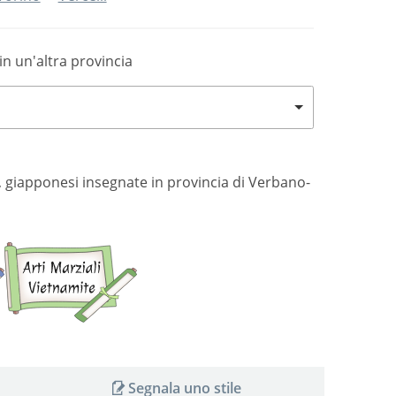
in un'altra provincia
si, giapponesi insegnate in provincia di Verbano-
Arti
Arti
marziali
marziali
giapponesi
vietnamite
Segnala uno stile