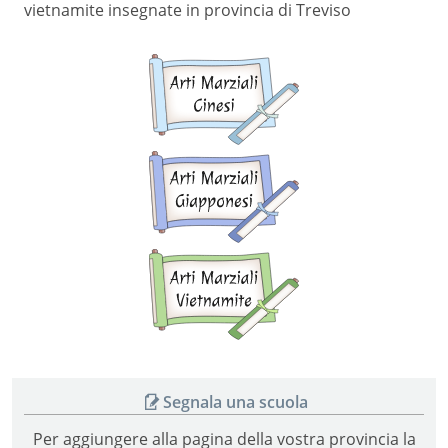
vietnamite insegnate in provincia di Treviso
Arti
marziali
cinesi
Arti
marziali
giapponesi
Arti
marziali
vietnamite
Segnala una scuola
Per aggiungere alla pagina della vostra provincia la