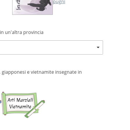
pugni
in un'altra provincia
si, giapponesi e vietnamite insegnate in
Arti
Arti
marziali
marziali
giapponesi
vietnamite