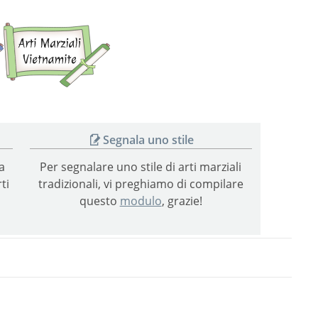
Arti
Arti
marziali
marziali
giapponesi
vietnamite
Segnala uno stile
a
Per segnalare uno stile di arti marziali
ti
tradizionali, vi preghiamo di compilare
questo
modulo
, grazie!