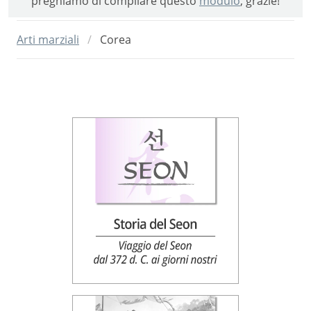
preghiamo di compilare questo
modulo
, grazie!
Arti marziali
Corea