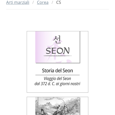
Arti marziali
Corea
CS