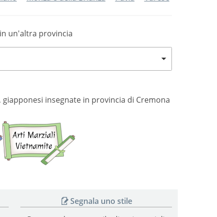
in un'altra provincia
esi, giapponesi insegnate in provincia di Cremona
Arti
Arti
marziali
marziali
giapponesi
vietnamite
Segnala uno stile