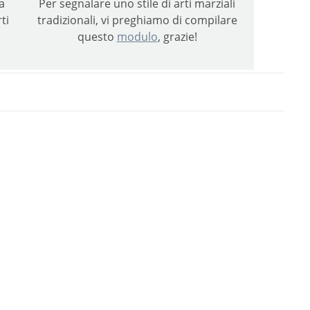
a
Per segnalare uno stile di arti marziali
ti
tradizionali, vi preghiamo di compilare
questo
modulo
, grazie!