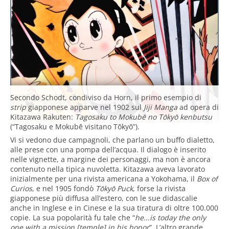
Secondo Schodt, condiviso da Horn, il primo esempio di
strip
giapponese apparve nel 1902 sul
Jiji Manga
ad opera di
Kitazawa Rakuten:
Tagosaku to Mokubē no Tōkyō kenbutsu
(“Tagosaku e Mokubē visitano Tōkyō”).
Vi si vedono due campagnoli, che parlano un buffo dialetto,
alle prese con una pompa dell’acqua. Il dialogo è inserito
nelle vignette, a margine dei personaggi, ma non è ancora
contenuto nella tipica nuvoletta. Kitazawa aveva lavorato
inizialmente per una rivista americana a Yokohama, il
Box of
Curios
, e nel 1905 fondò
Tōkyō Puck
, forse la rivista
giapponese più diffusa all’estero, con le sue didascalie
anche in Inglese e in Cinese e la sua tiratura di oltre 100.000
copie. La sua popolarità fu tale che “
he...is today the only
one with a mission [temple] in his honor
”. L’altro grande