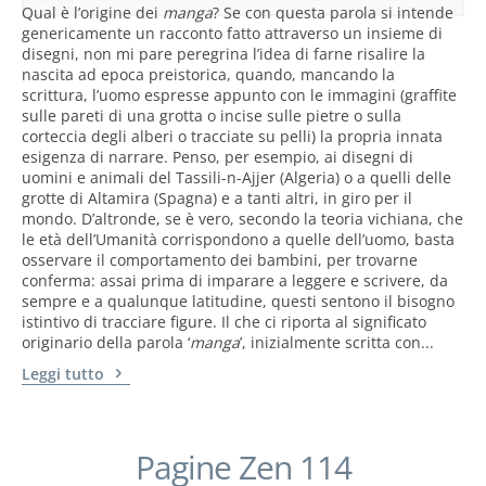
Qual è l’origine dei
manga
? Se con questa parola si intende
genericamente un racconto fatto attraverso un insieme di
disegni, non mi pare peregrina l’idea di farne risalire la
nascita ad epoca preistorica, quando, mancando la
scrittura, l’uomo espresse appunto con le immagini (graffite
sulle pareti di una grotta o incise sulle pietre o sulla
corteccia degli alberi o tracciate su pelli) la propria innata
esigenza di narrare. Penso, per esempio, ai disegni di
uomini e animali del Tassili-n-Ajjer (Algeria) o a quelli delle
grotte di Altamira (Spagna) e a tanti altri, in giro per il
mondo. D’altronde, se è vero, secondo la teoria vichiana, che
le età dell’Umanità corrispondono a quelle dell’uomo, basta
osservare il comportamento dei bambini, per trovarne
conferma: assai prima di imparare a leggere e scrivere, da
sempre e a qualunque latitudine, questi sentono il bisogno
istintivo di tracciare figure. Il che ci riporta al significato
originario della parola ‘
manga
’, inizialmente scritta con...
Leggi tutto
Pagine Zen 114