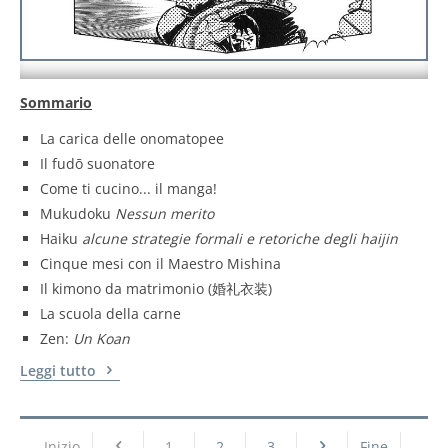
Sommario
La carica delle onomatopee
Il fudō suonatore
Come ti cucino... il manga!
Mukudoku
Nessun merito
Haiku
alcune strategie formali e retoriche degli haijin
Cinque mesi con il Maestro Mishina
Il kimono da matrimonio (婚礼衣装)
La scuola della carne
Zen:
Un Koan
Leggi tutto
Inizio
1
2
3
Fine