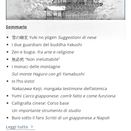
Sommario
雪の幽玄 Yuki no yūgen
Suggestioni di neve
I due guardiani del buddha Yakushi
Zen e bugia:
fra arte e religione
無必然 “Non ineluttabile”
I monaci delle montagne
Sul monte Haguro con gli Yamabushi
Io l’ho visto!
Nakazawa Keiji, mangaka testimone dell’atomica
Yumi
L’arco giapponese: com’è fatto e come funziona
Calligrafia cinese: Corso base
Un importante strumento di studio
Buio sotto il faro
Scritti di un giapponese a Napoli
Leggi tutto