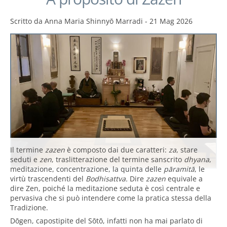
Scritto da
Anna Maria Shinnyō Marradi
-
21 Mag 2026
Il termine
zazen
è composto dai due caratteri:
za
, stare
seduti e
zen
, traslitterazione del termine sanscrito
dhyana
,
meditazione, concentrazione, la quinta delle
pāramitā
, le
virtù trascendenti del
Bodhisattva.
Dire
zazen
equivale a
dire Zen, poiché la meditazione seduta è così centrale e
pervasiva che si può intendere come la pratica stessa della
Tradizione.
Dōgen, capostipite del Sōtō, infatti non ha mai parlato di