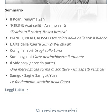
Sommario
Il Kōan, l’enigma Zen
下載清風 Asai seifū - Asai no seifū
“Scaricato il carico, fresca brezza”
BIANCO, NERO, ROSSO
I tre colori della bellezza: il bianco
L'Arte della guerra
Sun Zi Wu 孫子武
Conigli e lepri
Usagi sulla Luna
Suminagashi
L’arte dell’inchiostro fluttuante
Il Siddhaṃ (seconda parte)
Una meravigliosa forma di scrittura - Gli aspetti religiosi
Samguk Sagi e Samguk Yusa
Le fondamenta storiche della Corea
Leggi tutto
Suminagashi