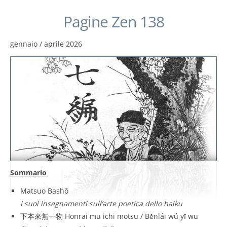
Pagine Zen 138
gennaio / aprile 2026
Sommario
Matsuo Bashō
I suoi insegnamenti sull’arte poetica dello haiku
下本來無一物 Honrai mu ichi motsu / Běnlái wú yī wu