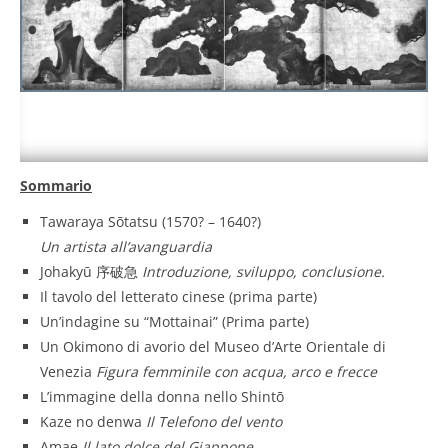
Sommario
Tawaraya Sōtatsu (1570? – 1640?)
Un artista all’avanguardia
Johakyū 序破急
Introduzione, sviluppo, conclusione.
Il tavolo del letterato cinese (prima parte)
Un’indagine su “Mottainai” (Prima parte)
Un Okimono di avorio del Museo d’Arte Orientale di
Venezia
Figura femminile con acqua, arco e frecce
L’immagine della donna nello Shintō
Kaze no denwa
Il Telefono del vento
Amae
Il lato dolce del Giappone