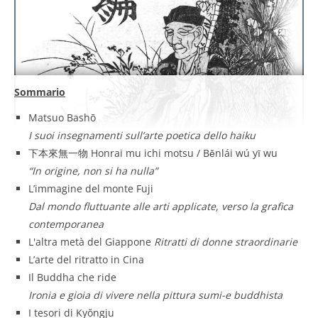
Sommario
Matsuo Bashō
I suoi insegnamenti sull’arte poetica dello haiku
下本來無一物 Honrai mu ichi motsu / Běnlái wú yī wu
“In origine, non si ha nulla”
L’immagine del monte Fuji
Dal mondo fluttuante alle arti applicate, verso la grafica
contemporanea
L'altra metà del Giappone
Ritratti di donne straordinarie
L’arte del ritratto in Cina
Il Buddha che ride
Ironia e gioia di vivere nella pittura sumi-e buddhista
I tesori di Kyŏngju