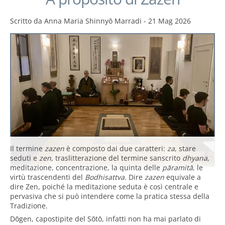
Scritto da
Anna Maria Shinnyō Marradi
-
21 Mag 2026
Il termine
zazen
è composto dai due caratteri:
za
, stare
seduti e
zen
, traslitterazione del termine sanscrito
dhyana
,
meditazione, concentrazione, la quinta delle
pāramitā
, le
virtù trascendenti del
Bodhisattva.
Dire
zazen
equivale a
dire Zen, poiché la meditazione seduta è così centrale e
pervasiva che si può intendere come la pratica stessa della
Tradizione.
Dōgen, capostipite del Sōtō, infatti non ha mai parlato di