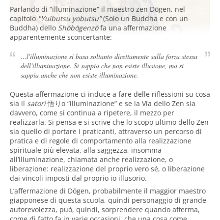
Parlando di “illuminazione” il maestro zen Dōgen, nel
capitolo
"Yuibutsu yobutsu”
(Solo un Buddha e con un
Buddha) dello
Shōbōgenzō
fa una affermazione
apparentemente sconcertante:
…l'illuminazione si basa soltanto direttamente sulla forza stessa
dell'illuminazione. Si sappia che non esiste illusione, ma si
sappia anche che non esiste illuminazione.
Questa affermazione ci induce a fare delle riflessioni su cosa
sia il
satori
悟り
o “illuminazione” e se la Via dello Zen sia
davvero, come si continua a ripetere, il mezzo per
realizzarla. Si pensa e si scrive che lo scopo ultimo dello Zen
sia quello di portare i praticanti, attraverso un percorso di
pratica e di regole di comportamento alla realizzazione
spirituale più elevata, alla saggezza, insomma
all’illuminazione, chiamata anche realizzazione, o
liberazione: realizzazione del proprio vero sé, o liberazione
dai vincoli imposti dal proprio io illusorio.
L’affermazione di Dōgen, probabilmente il maggior maestro
giapponese di questa scuola, quindi personaggio di grande
autorevolezza, può, quindi, sorprendere quando afferma,
come di fatto fa in varie occasioni, che una cosa come