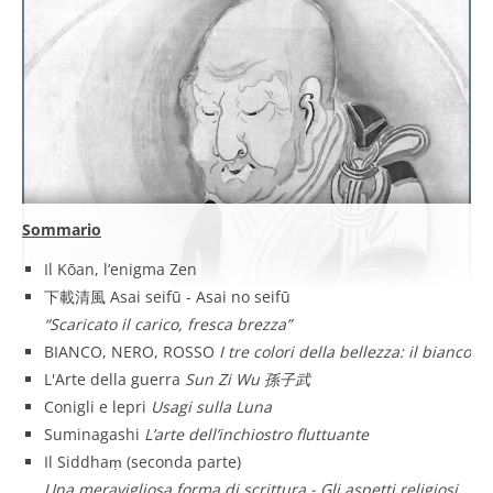
Sommario
Il Kōan, l’enigma Zen
下載清風 Asai seifū - Asai no seifū
“Scaricato il carico, fresca brezza”
BIANCO, NERO, ROSSO
I tre colori della bellezza: il bianco
L'Arte della guerra
Sun Zi Wu 孫子武
Conigli e lepri
Usagi sulla Luna
Suminagashi
L’arte dell’inchiostro fluttuante
Il Siddhaṃ (seconda parte)
Una meravigliosa forma di scrittura - Gli aspetti religiosi