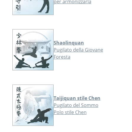
per armonizzarla
Shaolinquan
Pugilato della Giovane
Foresta
Taijiquan stile Chen
Pugilato del Sommo
Polo stile Chen