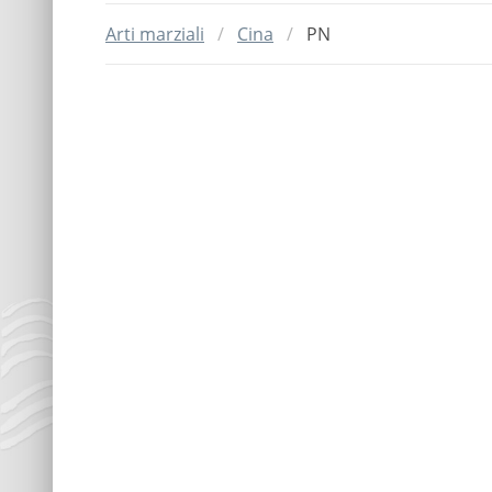
Arti marziali
Cina
PN