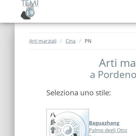
Arti marziali
Cina
PN
Arti mar
a
Porden
Seleziona uno stile:
Baguazhang
Palmo degli Otto