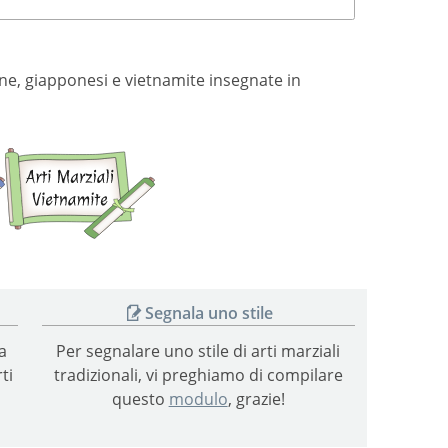
eane, giapponesi e vietnamite insegnate in
Arti
Arti
marziali
marziali
giapponesi
vietnamite
Segnala uno stile
a
Per segnalare uno stile di arti marziali
ti
tradizionali, vi preghiamo di compilare
questo
modulo
, grazie!