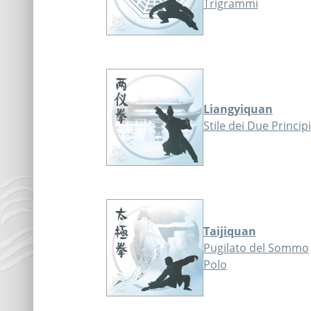
Trigrammi
Liangyiquan
Stile dei Due Principi
Taijiquan
Pugilato del Sommo
Polo