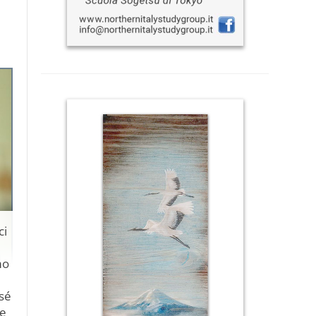
ci
mo
sé
re