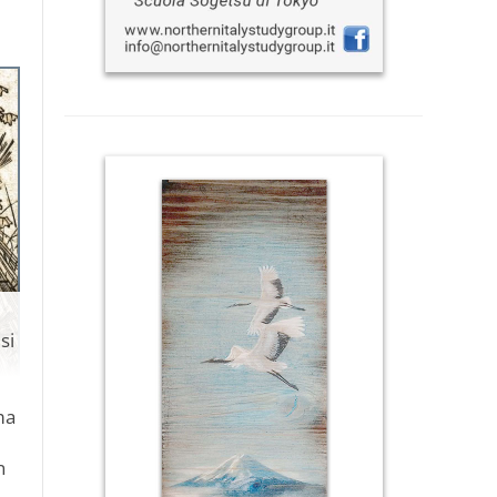
si
ma
n