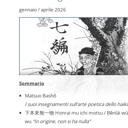
gennaio / aprile 2026
Sommario
Matsuo Bashō
I suoi insegnamenti sull’arte poetica dello haik
下本來無一物 Honrai mu ichi motsu / Běnlái wú 
wu
“In origine, non si ha nulla”