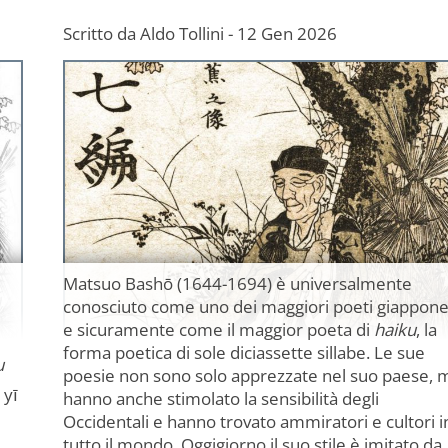
Scritto da
Aldo Tollini
-
12 Gen 2026
Matsuo Bashō (1644-1694) è universalmente
conosciuto come uno dei maggiori poeti giappone
e sicuramente come il maggior poeta di
haiku
, la
forma poetica di sole diciassette sillabe. Le sue
u
poesie non sono solo apprezzate nel suo paese, 
yī
hanno anche stimolato la sensibilità degli
Occidentali e hanno trovato ammiratori e cultori i
tutto il mondo. Oggigiorno il suo stile è imitato da