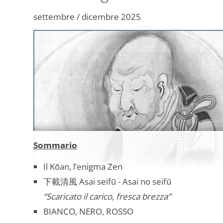
settembre / dicembre 2025
Sommario
Il Kōan, l’enigma Zen
下載清風 Asai seifū - Asai no seifū
“Scaricato il carico, fresca brezza”
BIANCO, NERO, ROSSO