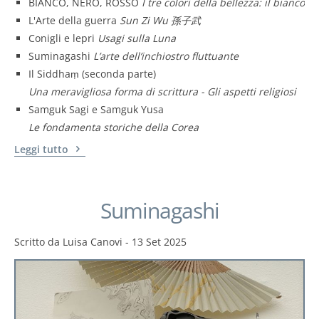
BIANCO, NERO, ROSSO
I tre colori della bellezza: il bianco
L'Arte della guerra
Sun Zi Wu 孫子武
Conigli e lepri
Usagi sulla Luna
Suminagashi
L’arte dell’inchiostro fluttuante
Il Siddhaṃ (seconda parte)
Una meravigliosa forma di scrittura - Gli aspetti religiosi
Samguk Sagi e Samguk Yusa
Le fondamenta storiche della Corea
Leggi tutto
Suminagashi
Scritto da
Luisa Canovi
-
13 Set 2025