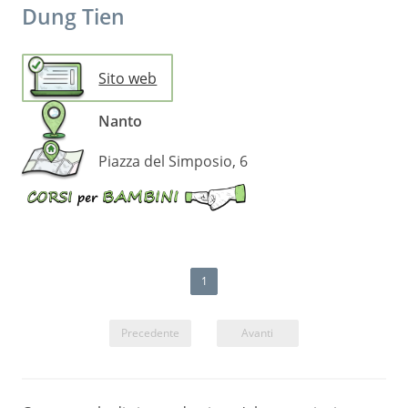
Dung Tien
Sito web
Nanto
Piazza del Simposio, 6
Disponibili
corsi
per
bambini
1
Precedente
Avanti