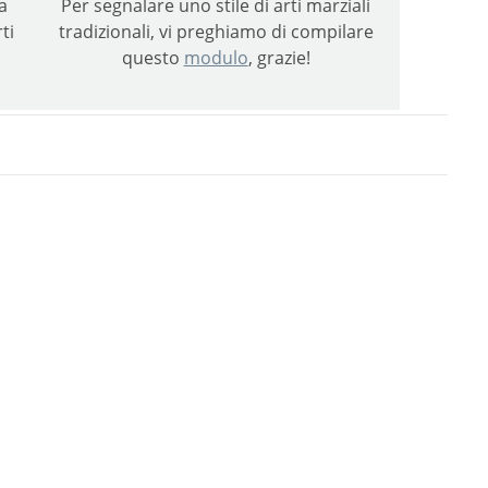
a
Per segnalare uno stile di arti marziali
ti
tradizionali, vi preghiamo di compilare
questo
modulo
, grazie!