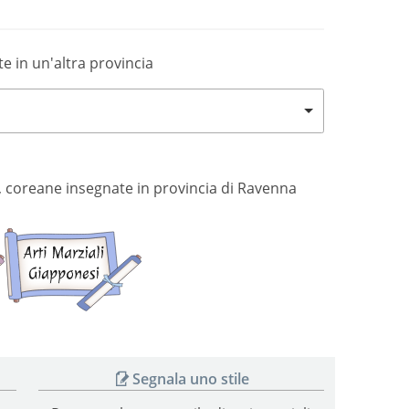
te in un'altra provincia
esi, coreane insegnate in provincia di Ravenna
Arti
Arti
marziali
marziali
coreane
giapponesi
Segnala uno stile