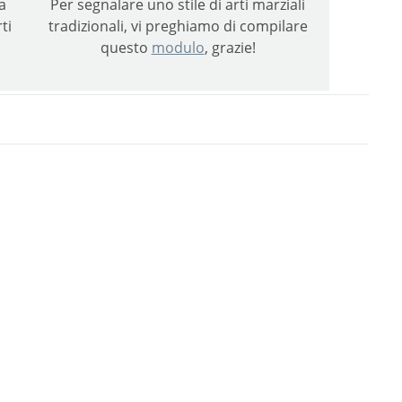
a
Per segnalare uno stile di arti marziali
ti
tradizionali, vi preghiamo di compilare
questo
modulo
, grazie!