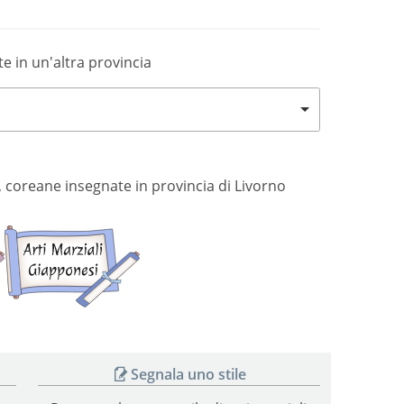
te in un'altra provincia
si, coreane insegnate in provincia di Livorno
Arti
Arti
marziali
marziali
coreane
giapponesi
Segnala uno stile