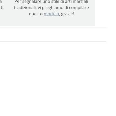
a
Per segnalare uno stile di arti marziali
ti
tradizionali, vi preghiamo di compilare
questo
modulo
, grazie!