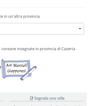
te in un'altra provincia
si, coreane insegnate in provincia di Caserta
Arti
Arti
marziali
marziali
coreane
giapponesi
Segnala uno stile