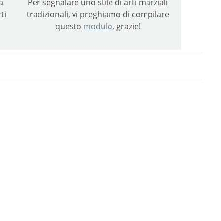
a
Per segnalare uno stile di arti marziali
ti
tradizionali, vi preghiamo di compilare
questo
modulo
, grazie!