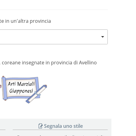
te in un'altra provincia
si, coreane insegnate in provincia di Avellino
Arti
Arti
marziali
marziali
coreane
giapponesi
Segnala uno stile