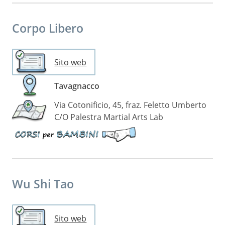
per
bambini
Corpo Libero
Sito web
Tavagnacco
Via Cotonificio, 45, fraz. Feletto Umberto
C/O Palestra Martial Arts Lab
Disponibili
corsi
per
bambini
Wu Shi Tao
Sito web