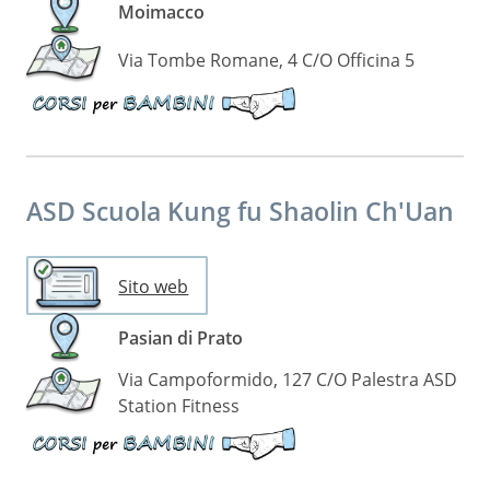
Moimacco
Via Tombe Romane, 4 C/O Officina 5
Disponibili
corsi
per
bambini
ASD Scuola Kung fu Shaolin Ch'Uan
Sito web
Pasian di Prato
Via Campoformido, 127 C/O Palestra ASD
Station Fitness
Disponibili
corsi