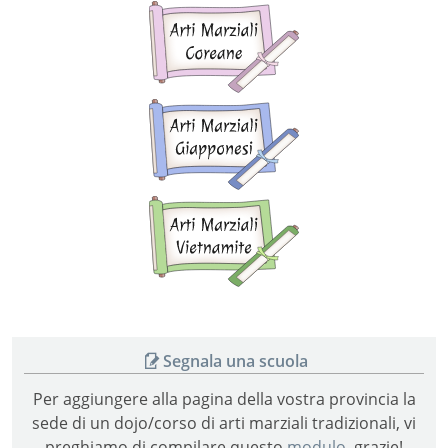
Arti
marziali
coreane
Arti
marziali
giapponesi
Arti
marziali
vietnamite
Segnala una scuola
Per aggiungere alla pagina della vostra provincia la
sede di un dojo/corso di arti marziali tradizionali, vi
preghiamo di compilare questo
modulo
, grazie!