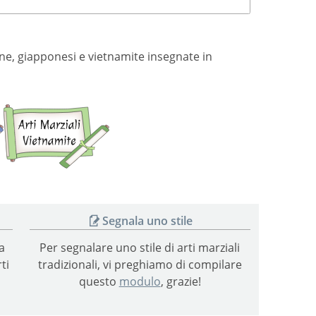
eane, giapponesi e vietnamite insegnate in
Arti
Arti
marziali
marziali
giapponesi
vietnamite
Segnala uno stile
a
Per segnalare uno stile di arti marziali
ti
tradizionali, vi preghiamo di compilare
questo
modulo
, grazie!