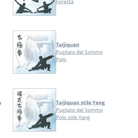
Foresta
Taijiquan
Pugilato del Sommo
Polo
n
Taijiquan stile Yang
Pugilato del Sommo
Polo stile Yang