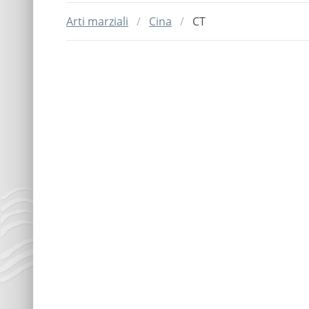
Arti marziali
Cina
CT