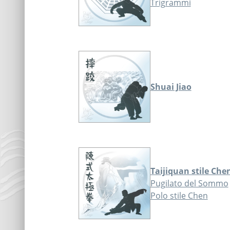
Trigrammi
Shuai Jiao
Taijiquan stile Che
Pugilato del Sommo
Polo stile Chen