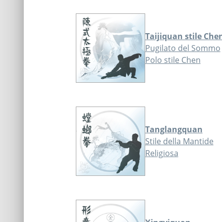
Taijiquan stile Che
Pugilato del Sommo
Polo stile Chen
Tanglangquan
Stile della Mantide
Religiosa