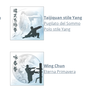
n
Taijiquan stile Yang
Pugilato del Sommo
Polo stile Yang
Wing Chun
Eterna Primavera