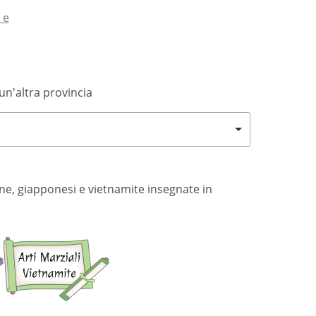
 e
 un'altra provincia
eane, giapponesi e vietnamite insegnate in
Arti
Arti
marziali
marziali
giapponesi
vietnamite