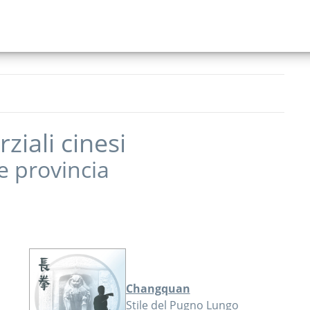
ziali cinesi
e provincia
Changquan
Stile del Pugno Lungo