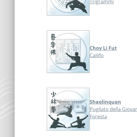
Trigrammi
Choy Li Fut
Cailifo
Shaolinquan
Pugilato della Giova
Foresta