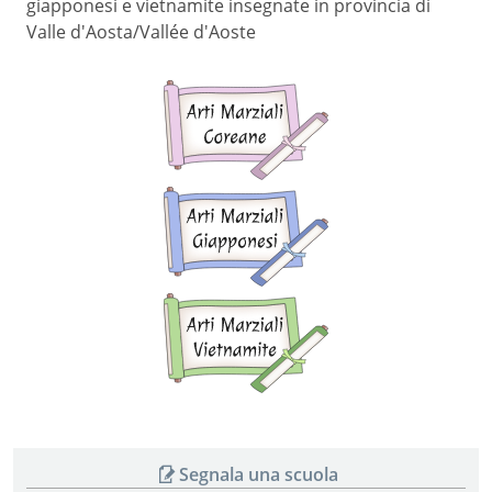
giapponesi e vietnamite insegnate in provincia di
Valle d'Aosta/Vallée d'Aoste
Arti
marziali
coreane
Arti
marziali
giapponesi
Arti
marziali
vietnamite
Segnala una scuola