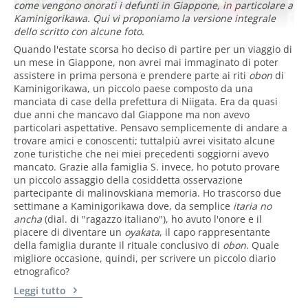
come vengono onorati i defunti in Giappone, in particolare a
Kaminigorikawa. Qui vi proponiamo la versione integrale
dello scritto con alcune foto.
Quando l'estate scorsa ho deciso di partire per un viaggio di
un mese in Giappone, non avrei mai immaginato di poter
assistere in prima persona e prendere parte ai riti
obon
di
Kaminigorikawa, un piccolo paese composto da una
manciata di case della prefettura di Niigata. Era da quasi
due anni che mancavo dal Giappone ma non avevo
particolari aspettative. Pensavo semplicemente di andare a
trovare amici e conoscenti; tuttalpiù avrei visitato alcune
zone turistiche che nei miei precedenti soggiorni avevo
mancato. Grazie alla famiglia S. invece, ho potuto provare
un piccolo assaggio della cosiddetta osservazione
partecipante di malinovskiana memoria. Ho trascorso due
settimane a Kaminigorikawa dove, da semplice
itaria no
ancha
(dial. di "ragazzo italiano"), ho avuto l'onore e il
piacere di diventare un
oyakata
, il capo rappresentante
della famiglia durante il rituale conclusivo di
obon
. Quale
migliore occasione, quindi, per scrivere un piccolo diario
etnografico?
Leggi tutto