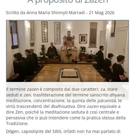
Scritto da
Anna Maria Shinnyō Marradi
-
21 Mag 2026
Il termine
zazen
è composto dai due caratteri:
za
, stare
seduti e
zen
, traslitterazione del termine sanscrito
dhyana
,
meditazione, concentrazione, la quinta delle
pāramitā
, le
virtù trascendenti del
Bodhisattva.
Dire
zazen
equivale a
dire Zen, poiché la meditazione seduta è così centrale e
pervasiva che si può intendere come la pratica stessa della
Tradizione.
Dōgen, capostipite del Sōtō, infatti non ha mai parlato di