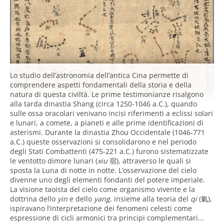
Lo studio dell’astronomia dell’antica Cina permette di
comprendere aspetti fondamentali della storia e della
natura di questa civiltà. Le prime testimonianze risalgono
alla tarda dinastia Shang (circa 1250-1046 a.C.), quando
sulle ossa oracolari venivano incisi riferimenti a eclissi solari
e lunari, a comete, a pianeti e alle prime identificazioni di
asterismi. Durante la dinastia Zhou Occidentale (1046-771
a.C.) queste osservazioni si consolidarono e nel periodo
degli Stati Combattenti (475-221 a.C.) furono sistematizzate
le ventotto dimore lunari (
xiu
宿), attraverso le quali si
sposta la Luna di notte in notte. L’osservazione del cielo
divenne uno degli elementi fondanti del potere imperiale.
La visione taoista del cielo come organismo vivente e la
dottrina dello
yin
e dello
yang
, insieme alla teoria del
qi
(氣),
ispiravano l’interpretazione dei fenomeni celesti come
espressione di cicli armonici tra principi complementari...