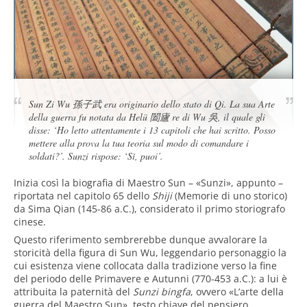
Sun Zi Wu
孫子武
era originario dello stato di Qi. La sua
Arte
della guerra
fu notata da Helü
闔廬
re di Wu 吳, il quale gli
disse: ‘Ho letto attentamente i 13 capitoli che hai scritto. Posso
mettere alla prova la tua teoria sul modo di comandare i
soldati?’. Sunzi rispose: ‘Sì, puoi’.
Inizia così la biografia di Maestro Sun – «Sunzi», appunto –
riportata nel capitolo 65 dello
Shiji
(Memorie di uno storico)
da Sima Qian (145-86 a.C.), considerato il primo storiografo
cinese.
Questo riferimento sembrerebbe dunque avvalorare la
storicità della figura di Sun Wu, leggendario personaggio la
cui esistenza viene collocata dalla tradizione verso la fine
del periodo delle Primavere e Autunni (770-453 a.C.): a lui è
attribuita la paternità del
Sunzi bingfa
, ovvero «L’arte della
guerra del Maestro Sun», testo chiave del pensiero