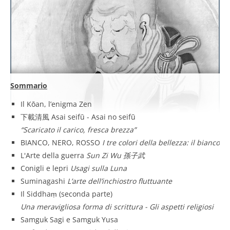
Sommario
Il Kōan, l’enigma Zen
下載清風 Asai seifū - Asai no seifū
“Scaricato il carico, fresca brezza”
BIANCO, NERO, ROSSO
I tre colori della bellezza: il bianco
L'Arte della guerra
Sun Zi Wu 孫子武
Conigli e lepri
Usagi sulla Luna
Suminagashi
L’arte dell’inchiostro fluttuante
Il Siddhaṃ (seconda parte)
Una meravigliosa forma di scrittura - Gli aspetti religiosi
Samguk Sagi e Samguk Yusa