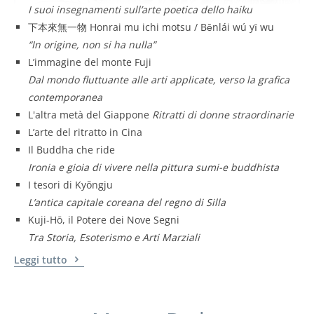
I suoi insegnamenti sull’arte poetica dello haiku
下本來無一物 Honrai mu ichi motsu / Běnlái wú yī wu
“In origine, non si ha nulla”
L’immagine del monte Fuji
Dal mondo fluttuante alle arti applicate, verso la grafica
contemporanea
L'altra metà del Giappone
Ritratti di donne straordinarie
L’arte del ritratto in Cina
Il Buddha che ride
Ironia e gioia di vivere nella pittura sumi-e buddhista
I tesori di Kyŏngju
L’antica capitale coreana del regno di Silla
Kuji-Hō, il Potere dei Nove Segni
Tra Storia, Esoterismo e Arti Marziali
Leggi tutto