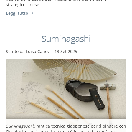
strategico cinese...
Leggi tutto
Suminagashi
Scritto da
Luisa Canovi
-
13 Set 2025
Suminagashi
è l’antica tecnica giapponese per dipingere con
l’inchiostro sull’acqua. La parola è formata da
sumi
che