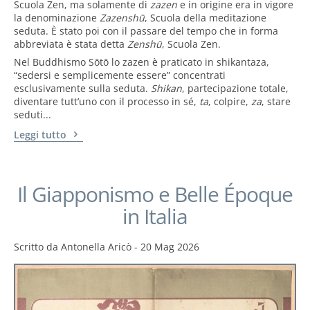
Scuola Zen, ma solamente di
zazen
e in origine era in vigore
la denominazione
Zazenshū
, Scuola della meditazione
seduta. È stato poi con il passare del tempo che in forma
abbreviata è stata detta
Zenshū
, Scuola Zen.
Nel Buddhismo Sōtō lo zazen è praticato in shikantaza,
“sedersi e semplicemente essere” concentrati
esclusivamente sulla seduta.
Shikan
, partecipazione totale,
diventare tutt’uno con il processo in sé,
ta
, colpire,
za
, stare
seduti...
Leggi tutto
Il Giapponismo e Belle Époque
in Italia
Scritto da
Antonella Aricò
-
20 Mag 2026