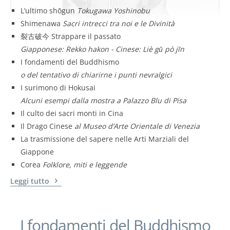
L’ultimo shōgun
Tokugawa Yoshinobu
Shimenawa
Sacri intrecci tra noi e le Divinità
裂古破今 Strappare il passato
Giapponese: Rekko hakon - Cinese: Liè gǔ pò jīn
I fondamenti del Buddhismo
o del tentativo di chiarirne i punti nevralgici
I surimono di Hokusai
Alcuni esempi dalla mostra a Palazzo Blu di Pisa
Il culto dei sacri monti in Cina
Il Drago Cinese
al Museo d’Arte Orientale di Venezia
La trasmissione del sapere nelle Arti Marziali del
Giappone
Corea
Folklore, miti e leggende
Leggi tutto
I fondamenti del Buddhismo