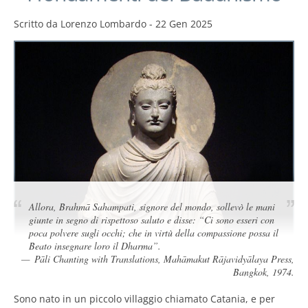
Scritto da
Lorenzo Lombardo
-
22 Gen 2025
Allora, Brahmā Sahampati, signore del mondo, sollevò le mani
giunte in segno di rispettoso saluto e disse: “Ci sono esseri con
poca polvere sugli occhi; che in virtù della compassione possa il
Beato insegnare loro il Dharma”.
Pāli Chanting with Translations, Mahāmakut Rājavidyālaya Press,
Bangkok, 1974.
Sono nato in un piccolo villaggio chiamato Catania, e per