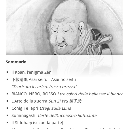
Sommario
Il Kōan, l’enigma Zen
下載清風 Asai seifū - Asai no seifū
“Scaricato il carico, fresca brezza”
BIANCO, NERO, ROSSO
I tre colori della bellezza: il bianco
L'Arte della guerra
Sun Zi Wu 孫子武
Conigli e lepri
Usagi sulla Luna
Suminagashi
L’arte dell’inchiostro fluttuante
Il Siddhaṃ (seconda parte)