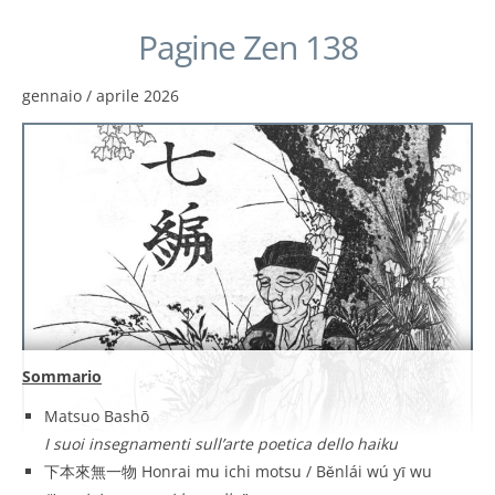
Pagine Zen 138
gennaio / aprile 2026
Sommario
Matsuo Bashō
I suoi insegnamenti sull’arte poetica dello haiku
下本來無一物 Honrai mu ichi motsu / Běnlái wú yī wu