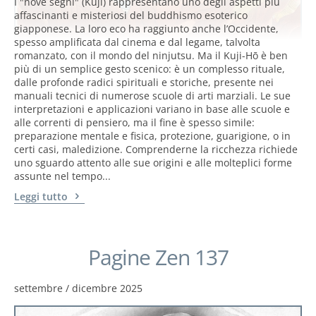
I "nove segni" (Kuji) rappresentano uno degli aspetti più
affascinanti e misteriosi del buddhismo esoterico
giapponese. La loro eco ha raggiunto anche l’Occidente,
spesso amplificata dal cinema e dal legame, talvolta
romanzato, con il mondo del ninjutsu. Ma il Kuji-Hō è ben
più di un semplice gesto scenico: è un complesso rituale,
dalle profonde radici spirituali e storiche, presente nei
manuali tecnici di numerose scuole di arti marziali. Le sue
interpretazioni e applicazioni variano in base alle scuole e
alle correnti di pensiero, ma il fine è spesso simile:
preparazione mentale e fisica, protezione, guarigione, o in
certi casi, maledizione. Comprenderne la ricchezza richiede
uno sguardo attento alle sue origini e alle molteplici forme
assunte nel tempo...
Leggi tutto
Pagine Zen 137
settembre / dicembre 2025