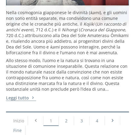
Nella cosmogonia giapponese le divinità (
kami
), e gli uomini
non sono entità separate, ma condividono una comune
origine che le cronache più antiche, il
Kojiki
(
Un racconto di
antichi eventi,
712 d.C.) e il
Nihongi
(
Cronaca del Giappone
,
720 d.C.) attribuiscono alla Dea del Sole Amaterasu Ōmikami
e, risalendo ancora più addietro, ai progenitori divini della
Dea del Sole. Uomo e
kami
possono interagire, perché la
biforcazione fra il divino e l’umano non è mai avvenuta.
Allo stesso modo, l’uomo e la natura si trovano in una
situazione di comunione inseparabile. Questa relazione con
il mondo naturale nasce dalla convinzione che non esiste
contrapposizione fra uomo e natura, così come non esiste
una distinzione marcata fra la natura e il divino. Questa
sostanziale unità non preclude però l’idea di una...
Leggi tutto
Inizio
1
2
3
4
Fine