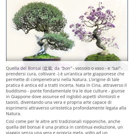
Quella del Bonsai (
盆栽
: da
“bon”
- vassoio o vaso - e
“sai”
-
prendersi cura, coltivare -) è un’antica arte giapponese che
permette di compenetrarsi nella Natura. L’origine di tale
pratica è antica ed a tratti incerta. Nata in Cina, attraverso il
buddismo - ponte fondamentale tra le due culture - giunse
in Giappone dove assunse ed inglobò aspetti shintoisti e
taoisti, diventando una vera e propria arte capace di
esprimersi attraverso un’estetica profondamente legata alla
Natura.
Così come per le altre arti tradizionali nipponiche, anche
quella del bonsai è una pratica in continua evoluzione, un
viaggio senza una vera e propria meta, volto ad un