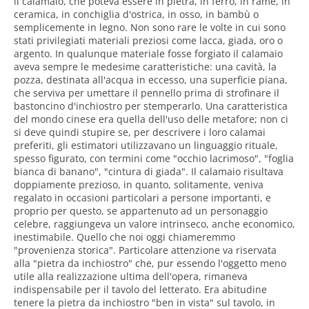
il calamaio, che poteva essere in pietra, in ferro, in rame, in
ceramica, in conchiglia d'ostrica, in osso, in bambù o
semplicemente in legno. Non sono rare le volte in cui sono
stati privilegiati materiali preziosi come lacca, giada, oro o
argento. In qualunque materiale fosse forgiato il calamaio
aveva sempre le medesime caratteristiche: una cavità, la
pozza, destinata all'acqua in eccesso, una superficie piana,
che serviva per umettare il pennello prima di strofinare il
bastoncino d'inchiostro per stemperarlo. Una caratteristica
del mondo cinese era quella dell'uso delle metafore; non ci
si deve quindi stupire se, per descrivere i loro calamai
preferiti, gli estimatori utilizzavano un linguaggio rituale,
spesso figurato, con termini come "occhio lacrimoso", "foglia
bianca di banano", "cintura di giada". Il calamaio risultava
doppiamente prezioso, in quanto, solitamente, veniva
regalato in occasioni particolari a persone importanti, e
proprio per questo, se appartenuto ad un personaggio
celebre, raggiungeva un valore intrinseco, anche economico,
inestimabile. Quello che noi oggi chiameremmo
"provenienza storica". Particolare attenzione va riservata
alla "pietra da inchiostro" che, pur essendo l'oggetto meno
utile alla realizzazione ultima dell'opera, rimaneva
indispensabile per il tavolo del letterato. Era abitudine
tenere la pietra da inchiostro "ben in vista" sul tavolo, in