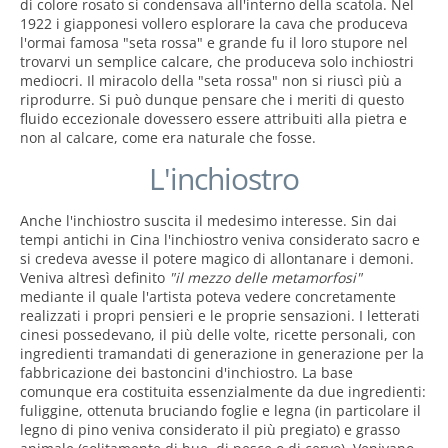
di colore rosato si condensava all'interno della scatola. Nel
1922 i giapponesi vollero esplorare la cava che produceva
l'ormai famosa "seta rossa" e grande fu il loro stupore nel
trovarvi un semplice calcare, che produceva solo inchiostri
mediocri. Il miracolo della "seta rossa" non si riuscì più a
riprodurre. Si può dunque pensare che i meriti di questo
fluido eccezionale dovessero essere attribuiti alla pietra e
non al calcare, come era naturale che fosse.
L'inchiostro
Anche l'inchiostro suscita il medesimo interesse. Sin dai
tempi antichi in Cina l'inchiostro veniva considerato sacro e
si credeva avesse il potere magico di allontanare i demoni.
Veniva altresì definito
"il mezzo delle metamorfosi"
mediante il quale l'artista poteva vedere concretamente
realizzati i propri pensieri e le proprie sensazioni. I letterati
cinesi possedevano, il più delle volte, ricette personali, con
ingredienti tramandati di generazione in generazione per la
fabbricazione dei bastoncini d'inchiostro. La base
comunque era costituita essenzialmente da due ingredienti:
fuliggine, ottenuta bruciando foglie e legna (in particolare il
legno di pino veniva considerato il più pregiato) e grasso