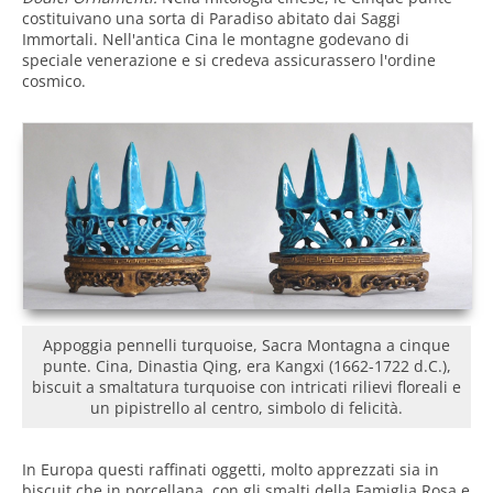
costituivano una sorta di Paradiso abitato dai Saggi
Immortali. Nell'antica Cina le montagne godevano di
speciale venerazione e si credeva assicurassero l'ordine
cosmico.
Appoggia pennelli turquoise, Sacra Montagna a cinque
punte. Cina, Dinastia Qing, era Kangxi (1662-1722 d.C.),
biscuit a smaltatura turquoise con intricati rilievi floreali e
un pipistrello al centro, simbolo di felicità.
In Europa questi raffinati oggetti, molto apprezzati sia in
biscuit che in porcellana, con gli smalti della Famiglia Rosa e