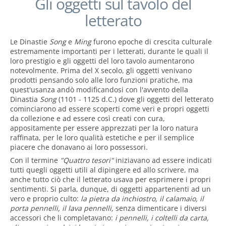
Gli oggetti sul tavolo del
letterato
Le Dinastie
Song
e
Ming
furono epoche di crescita culturale
estremamente importanti per i letterati, durante le quali il
loro prestigio e gli oggetti del loro tavolo aumentarono
notevolmente. Prima del X secolo, gli oggetti venivano
prodotti pensando solo alle loro funzioni pratiche, ma
quest'usanza andò modificandosi con l'avvento della
Dinastia
Song
(1101 - 1125 d.C.) dove gli oggetti del letterato
cominciarono ad essere scoperti come veri e propri oggetti
da collezione e ad essere così creati con cura,
appositamente per essere apprezzati per la loro natura
raffinata, per le loro qualità estetiche e per il semplice
piacere che donavano ai loro possessori.
Con il termine
"Quattro tesori"
iniziavano ad essere indicati
tutti quegli oggetti utili al dipingere ed allo scrivere, ma
anche tutto ciò che il letterato usava per esprimere i propri
sentimenti. Si parla, dunque, di oggetti appartenenti ad un
vero e proprio culto:
la pietra da inchiostro, il calamaio, il
porta pennelli, il lava pennelli,
senza dimenticare i diversi
accessori che li completavano:
i pennelli, i coltelli da carta,