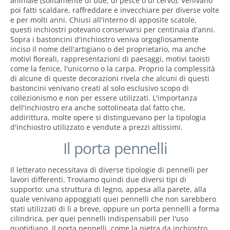
animale (solitamente di bue, di pesce o di cervo). Venivano
poi fatti scaldare, raffreddare e invecchiare per diverse volte
e per molti anni. Chiusi all'interno di apposite scatole,
questi inchiostri potevano conservarsi per centinaia d'anni.
Sopra i bastoncini d'inchiostro veniva orgogliosamente
inciso il nome dell'artigiano o del proprietario, ma anche
motivi floreali, rappresentazioni di paesaggi, motivi taoisti
come la fenice, l'unicorno o la carpa. Proprio la complessità
di alcune di queste decorazioni rivela che alcuni di questi
bastoncini venivano creati al solo esclusivo scopo di
collezionismo e non per essere utilizzati. L'importanza
dell'inchiostro era anche sottolineata dal fatto che,
addirittura, molte opere si distinguevano per la tipologia
d'inchiostro utilizzato e vendute a prezzi altissimi.
Il porta pennelli
Il letterato necessitava di diverse tipologie di pennelli per
lavori differenti. Troviamo quindi due diversi tipi di
supporto: una struttura di legno, appesa alla parete, alla
quale venivano appoggiati quei pennelli che non sarebbero
stati utilizzati di lì a breve, oppure un porta pennelli a forma
cilindrica, per quei pennelli indispensabili per l'uso
quotidiano. Il porta pennelli, come la pietra da inchiostro,