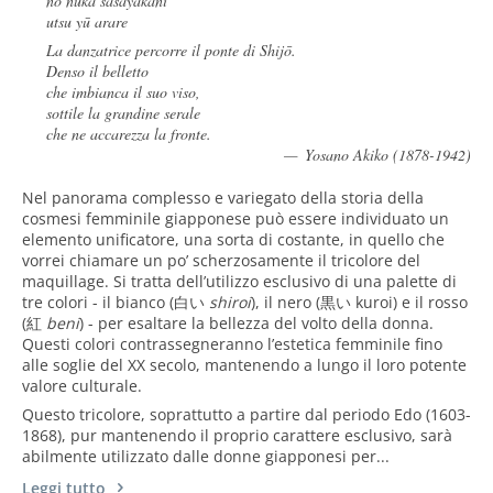
no nuka sasayakani
utsu yū arare
La danzatrice percorre il ponte di Shijō.
Denso il belletto
che imbianca il suo viso,
sottile la grandine serale
che ne accarezza la fronte.
Yosano Akiko (1878-1942)
Nel panorama complesso e variegato della storia della
cosmesi femminile giapponese può essere individuato un
elemento unificatore, una sorta di costante, in quello che
vorrei chiamare un po’ scherzosamente il tricolore del
maquillage. Si tratta dell’utilizzo esclusivo di una palette di
tre colori - il bianco (
白い
shiroi
), il nero (
黒い
kuroi) e il rosso
(紅
beni
) - per esaltare la bellezza del volto della donna.
Questi colori contrassegneranno l’estetica femminile fino
alle soglie del XX secolo, mantenendo a lungo il loro potente
valore culturale.
Questo tricolore, soprattutto a partire dal periodo Edo (1603-
1868), pur mantenendo il proprio carattere esclusivo, sarà
abilmente utilizzato dalle donne giapponesi per...
Leggi tutto