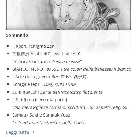
Sommario
Il Kōan, l’enigma Zen
下載清風 Asai seifū - Asai no seifū
“Scaricato il carico, fresca brezza”
BIANCO, NERO, ROSSO
I tre colori della bellezza: il bianco
L'Arte della guerra
Sun Zi Wu 孫子武
Conigli e lepri
Usagi sulla Luna
Suminagashi
L’arte dell’inchiostro fluttuante
Il Siddhaṃ (seconda parte)
Una meravigliosa forma di scrittura - Gli aspetti religiosi
Samguk Sagi e Samguk Yusa
Le fondamenta storiche della Corea
Leggi tutto