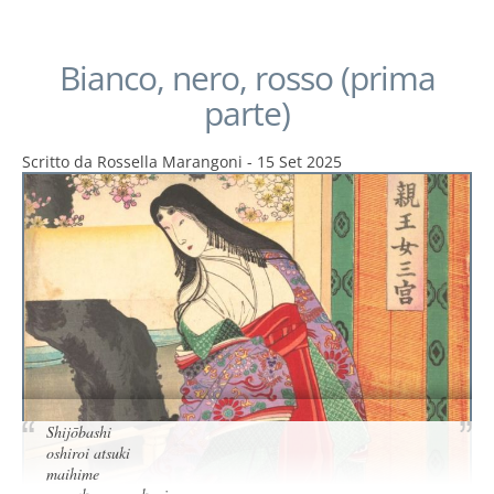
Bianco, nero, rosso (prima
parte)
Scritto da
Rossella Marangoni
-
15 Set 2025
Shijōbashi
oshiroi atsuki
maihime