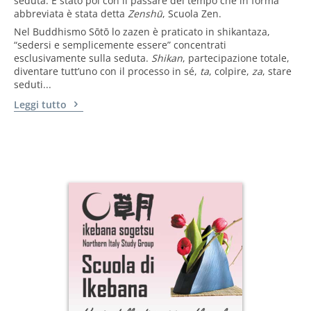
seduta. È stato poi con il passare del tempo che in forma
abbreviata è stata detta
Zenshū
, Scuola Zen.
Nel Buddhismo Sōtō lo zazen è praticato in shikantaza,
“sedersi e semplicemente essere” concentrati
esclusivamente sulla seduta.
Shikan
, partecipazione totale,
diventare tutt’uno con il processo in sé,
ta
, colpire,
za
, stare
seduti...
Leggi tutto