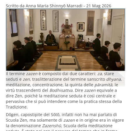
Scritto da
Anna Maria Shinnyō Marradi
-
21 Mag 2026
Il termine
zazen
è composto dai due caratteri:
za
, stare
seduti e
zen
, traslitterazione del termine sanscrito
dhyana
,
meditazione, concentrazione, la quinta delle
pāramitā
, le
virtù trascendenti del
Bodhisattva.
Dire
zazen
equivale a
dire Zen, poiché la meditazione seduta è così centrale e
pervasiva che si può intendere come la pratica stessa della
Tradizione.
Dōgen, capostipite del Sōtō, infatti non ha mai parlato di
Scuola Zen, ma solamente di
zazen
e in origine era in vigore
la denominazione
Zazenshū
, Scuola della meditazione