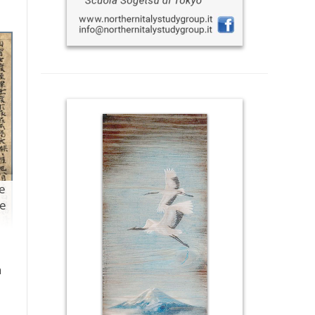
e
 e
a