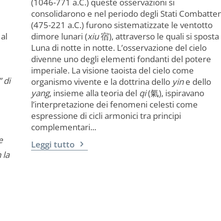
(1046-771 a.C.) queste osservazioni si
consolidarono e nel periodo degli Stati Combatten
(475-221 a.C.) furono sistematizzate le ventotto
al
dimore lunari (
xiu
宿), attraverso le quali si sposta 
Luna di notte in notte. L’osservazione del cielo
divenne uno degli elementi fondanti del potere
imperiale. La visione taoista del cielo come
” di
organismo vivente e la dottrina dello
yin
e dello
yang
, insieme alla teoria del
qi
(氣), ispiravano
l’interpretazione dei fenomeni celesti come
espressione di cicli armonici tra principi
complementari...
e
Leggi tutto
 la