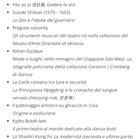
Yóu yú yì 游於藝
Godere le arti
Suzuki Shōsan (1579 - 1655)
Lo Zen e l’ideale del guerriero
Pregiate sonorità
Gli strumenti musicali del teatro nō nella collezione del
Museo d’Arte Orientale di Venezia
Nihon fūzokue
Mode e luoghi nelle immagini del Giappone Edo-Meiji. Le
silografie policrome della collezione Coronini / Cronberg
di Gorizia
La Corte coreana tra luce e oscurità
La Principessa Hyegyǒng e le cronache del sangue
versato (Hanjung-nok, 한중록)
Il pattinaggio artistico su ghiaccio in Cina
Origine e evoluzione
Kyōto Butoh-kan
Il primo teatro al mondo dedicato alla danza butō
Lo Shaolin Kung Fu
La modernità (seconda e ultima parte)