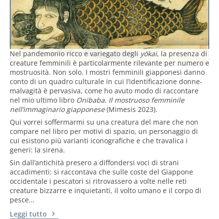
Nel pandemonio ricco e variegato degli
yōkai
, la presenza di
creature femminili è particolarmente rilevante per numero e
mostruosità. Non solo. I mostri femminili giapponesi danno
conto di un quadro culturale in cui l’identificazione donne-
malvagità è pervasiva, come ho avuto modo di raccontare
nel mio ultimo libro
Onibaba. Il mostruoso femminile
nell’immaginario giapponese
(Mimesis 2023).
Qui vorrei soffermarmi su una creatura del mare che non
compare nel libro per motivi di spazio, un personaggio di
cui esistono più varianti iconografiche e che travalica i
generi: la sirena.
Sin dall’antichità presero a diffondersi voci di strani
accadimenti: si raccontava che sulle coste del Giappone
occidentale i pescatori si ritrovassero a volte nelle reti
creature bizzarre e inquietanti, il volto umano e il corpo di
pesce...
Leggi tutto