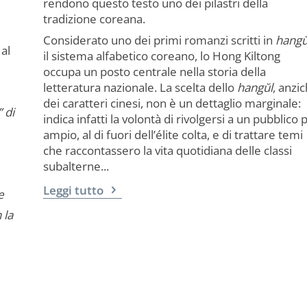
rendono questo testo uno dei pilastri della
tradizione coreana.
Considerato uno dei primi romanzi scritti in
hangŭ
al
il sistema alfabetico coreano, lo Hong Kiltong
occupa un posto centrale nella storia della
letteratura nazionale. La scelta dello
hangŭl
, anzi
dei caratteri cinesi, non è un dettaglio marginale:
” di
indica infatti la volontà di rivolgersi a un pubblico 
ampio, al di fuori dell’élite colta, e di trattare temi
che raccontassero la vita quotidiana delle classi
subalterne...
Leggi tutto
e
 la