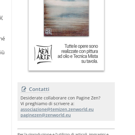
l
,
ché
più
Contatti
Desiderate collaborare con Pagine Zen?
Vi preghiamo di scrivere a:
Per la riproduzione e l'utilizzo di articoli, immagini e